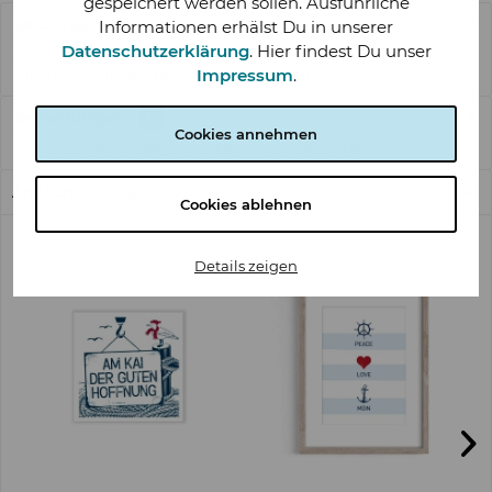
gespeichert werden sollen. Ausführliche
Beschreibung
Informationen erhälst Du in unserer
Datenschutzerklärung
. Hier findest Du unser
Maritimer Posterdruck auf Premium-Naturpapier – Moin
Impressum
.
Digga Hol dir den nordischen Style nach...
mehr
Bewertungen
0
Cookies annehmen
Bewertungen lesen, schreiben und diskutieren...
mehr
Ähnliche Artikel
Cookies ablehnen
Details zeigen