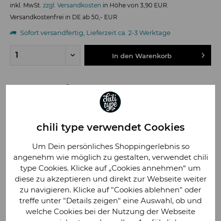
inkl. MwSt.
zzgl. Versandkosten
in Höhe von 3,90 EUR.
Versandkostenfrei in DE ab 50,- EUR
Sofort versandfertig, Lieferzeit ca. 2-3 Werktage
In den
Warenkorb
Fragen zum Artikel?
Merken
Artikel-Nr.:
109004
EAN:
4260130241889
chili type verwendet Cookies
Um Dein persönliches Shoppingerlebnis so
angenehm wie möglich zu gestalten, verwendet chili
type Cookies. Klicke auf „Cookies annehmen“ um
diese zu akzeptieren und direkt zur Webseite weiter
zu navigieren. Klicke auf "Cookies ablehnen" oder
treffe unter "Details zeigen" eine Auswahl, ob und
welche Cookies bei der Nutzung der Webseite