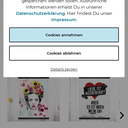
gespeichert werden sollen. Ausführliche
Beschreibung
Informationen erhälst Du in unserer
Datenschutzerklärung
. Hier findest Du unser
Premium Poster in DIN A3 "Aloha" Mit Posterleisten aus Holz
Impressum
.
im Set direkt zum Aufhängen...
mehr
Bewertungen
0
Cookies annehmen
Bewertungen lesen, schreiben und diskutieren...
mehr
Ähnliche Artikel
Cookies ablehnen
Details zeigen