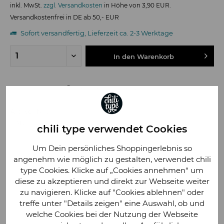
inkl. MwSt.
zzgl. Versandkosten
in Höhe von 3,90 EUR.
Versandkostenfrei in DE ab 50,- EUR
Sofort versandfertig, Lieferzeit ca. 2-3 Werktage
In den
Warenkorb
Fragen zum Artikel?
Merken
Artikel-Nr.:
105023
EAN:
4260130240486
chili type verwendet Cookies
Um Dein persönliches Shoppingerlebnis so
angenehm wie möglich zu gestalten, verwendet chili
type Cookies. Klicke auf „Cookies annehmen“ um
diese zu akzeptieren und direkt zur Webseite weiter
zu navigieren. Klicke auf "Cookies ablehnen" oder
treffe unter "Details zeigen" eine Auswahl, ob und
welche Cookies bei der Nutzung der Webseite