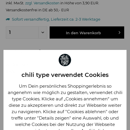
inkl. MwSt.
zzgl. Versandkosten
in Höhe von 3,90 EUR.
Versandkostenfrei in DE ab 50,- EUR
Sofort versandfertig, Lieferzeit ca. 2-3 Werktage
In den
Warenkorb
Fragen zum Artikel?
Merken
Artikel-Nr.:
105024
EAN:
4260130240493
chili type verwendet Cookies
Um Dein persönliches Shoppingerlebnis so
angenehm wie möglich zu gestalten, verwendet chili
type Cookies. Klicke auf „Cookies annehmen“ um
diese zu akzeptieren und direkt zur Webseite weiter
zu navigieren. Klicke auf "Cookies ablehnen" oder
treffe unter "Details zeigen" eine Auswahl, ob und
welche Cookies bei der Nutzung der Webseite