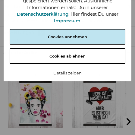
gespeichert werden sollen. Ausführliche
Beschreibung
Informationen erhälst Du in unserer
Datenschutzerklärung
. Hier findest Du unser
Premium Bilder für dein Zuhause: Poster-Motiv Kaktus
Impressum
.
Farbenfrohe Wanddeko direkt zum Aufhängen...
mehr
Bewertungen
0
Cookies annehmen
Bewertungen lesen, schreiben und diskutieren...
mehr
Ähnliche Artikel
Cookies ablehnen
Details zeigen