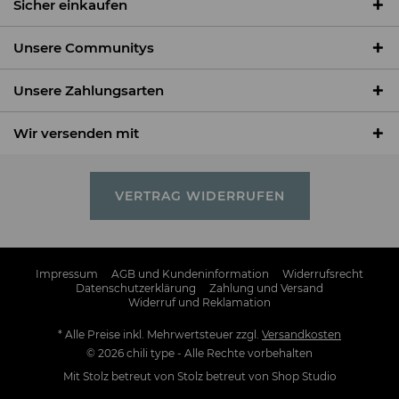
Sicher einkaufen
Unsere Communitys
Unsere Zahlungsarten
Wir versenden mit
VERTRAG WIDERRUFEN
Impressum
AGB und Kundeninformation
Widerrufsrecht
Datenschutzerklärung
Zahlung und Versand
Widerruf und Reklamation
* Alle Preise inkl. Mehrwertsteuer zzgl.
Versandkosten
© 2026 chili type - Alle Rechte vorbehalten
Mit Stolz betreut von
Stolz betreut von Shop Studio