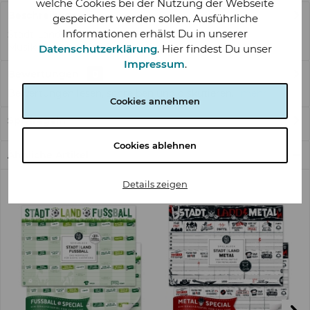
welche Cookies bei der Nutzung der Webseite
Beschreibung
gespeichert werden sollen. Ausführliche
Informationen erhälst Du in unserer
Stadt-Land-Musik – Das Stadt-Land-Fluss Spiel für
Musikliebhaber Von Rock bis Pop, von Indie...
mehr
Datenschutzerklärung
. Hier findest Du unser
Impressum
.
Bewertungen
0
Bewertungen lesen, schreiben und diskutieren...
mehr
Cookies annehmen
Spielregeln
Cookies ablehnen
Ähnliche Artikel
Details zeigen