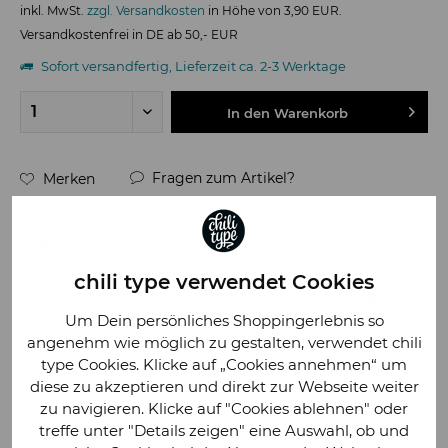
inkl. MwSt.
zzgl. Versandkosten
in Höhe von 3,90 EUR.
Versandkostenfrei in DE ab 50,- EUR
Sofort versandfertig, Lieferzeit ca. 2-3 Werktage
In den
Warenkorb
Fragen zum Artikel?
Merken
Artikel-Nr.:
101017
EAN:
4260130240172
chili type verwendet Cookies
Um Dein persönliches Shoppingerlebnis so
angenehm wie möglich zu gestalten, verwendet chili
type Cookies. Klicke auf „Cookies annehmen“ um
diese zu akzeptieren und direkt zur Webseite weiter
zu navigieren. Klicke auf "Cookies ablehnen" oder
treffe unter "Details zeigen" eine Auswahl, ob und