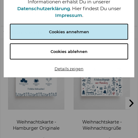
Informationen erhälst Du in unserer
Datenschutzerklärung
. Hier findest Du unser
In den
Warenkorb
In den
Warenkorb
Impressum
.
Cookies annehmen
Weihnachtskarten
Cookies ablehnen
Details zeigen
Weihnachtskarte -
Weihnachtskarte -
Hamburger Originale
Weihnachtsgrüße
Hamburg