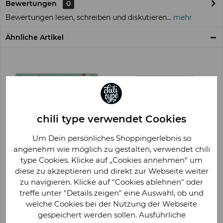
Bewertungen
0
Bewertungen lesen, schreiben und diskutieren...
mehr
Ähnliche Artikel
chili type verwendet Cookies
Um Dein persönliches Shoppingerlebnis so
angenehm wie möglich zu gestalten, verwendet chili
type Cookies. Klicke auf „Cookies annehmen“ um
diese zu akzeptieren und direkt zur Webseite weiter
zu navigieren. Klicke auf "Cookies ablehnen" oder
Spielblock DIN A3, Stadt –
Poster A4 mit
Land – Weihnachten
Passepartout - Das Moin
treffe unter "Details zeigen" eine Auswahl, ob und
anbieten
welche Cookies bei der Nutzung der Webseite
14,95 € *
14,95 € *
gespeichert werden sollen. Ausführliche