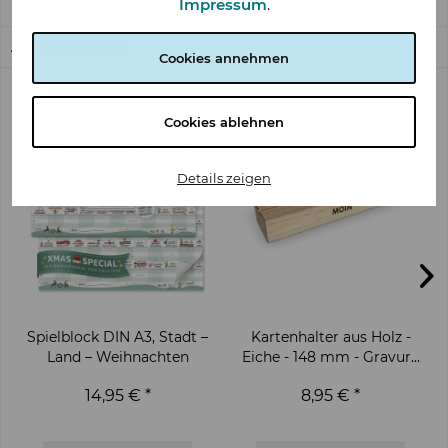
Impressum
.
Bewertungen lesen, schreiben und diskutieren...
mehr
Ähnliche Artikel
Cookies annehmen
Cookies ablehnen
Details zeigen
Spielblock DIN A3, Stadt –
Kartenhalter aus Holz -
Land – Weihnachten
Eiche - 148 mm - Gravur...
14,95 € *
8,95 € *