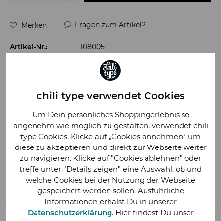
Fragen zum Artikel?
Merken
Artikel-Nr.:
108005
EAN:
4260130241582
chili type verwendet Cookies
Um Dein persönliches Shoppingerlebnis so
angenehm wie möglich zu gestalten, verwendet chili
type Cookies. Klicke auf „Cookies annehmen“ um
diese zu akzeptieren und direkt zur Webseite weiter
zu navigieren. Klicke auf "Cookies ablehnen" oder
treffe unter "Details zeigen" eine Auswahl, ob und
Beschreibung
welche Cookies bei der Nutzung der Webseite
Fresh & Unverwechselbar: Posterdruck "Von Liebe allein" Für
gespeichert werden sollen. Ausführliche
Style-Liebhaber und Wand-Künstler:...
mehr
Informationen erhälst Du in unserer
Bewertungen
0
Datenschutzerklärung
. Hier findest Du unser