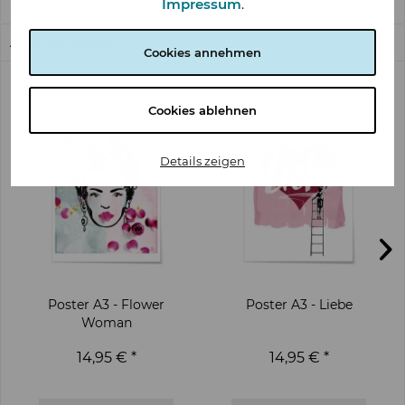
Impressum
.
Bewertungen lesen, schreiben und diskutieren...
mehr
Ähnliche Artikel
Cookies annehmen
Cookies ablehnen
Details zeigen
Poster A3 - Flower
Poster A3 - Liebe
Woman
14,95 € *
14,95 € *