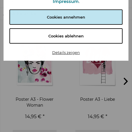
Impressum
.
Bewertungen lesen, schreiben und diskutieren...
mehr
Ähnliche Artikel
Cookies annehmen
Cookies ablehnen
Details zeigen
Poster A3 - Flower
Poster A3 - Liebe
Woman
14,95 € *
14,95 € *