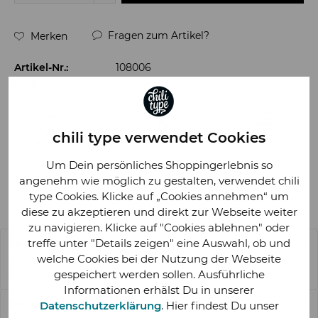
Fragen zum Artikel?
Merken
Artikel-Nr.:
108006
EAN:
4260130241599
chili type verwendet Cookies
Um Dein persönliches Shoppingerlebnis so
angenehm wie möglich zu gestalten, verwendet chili
type Cookies. Klicke auf „Cookies annehmen“ um
diese zu akzeptieren und direkt zur Webseite weiter
zu navigieren. Klicke auf "Cookies ablehnen" oder
treffe unter "Details zeigen" eine Auswahl, ob und
Beschreibung
welche Cookies bei der Nutzung der Webseite
Fresh & Unverwechselbar: Posterdruck "Was cookst du" Für
gespeichert werden sollen. Ausführliche
Style-Liebhaber und Wand-Künstler:...
mehr
Informationen erhälst Du in unserer
Bewertungen
0
Datenschutzerklärung
. Hier findest Du unser