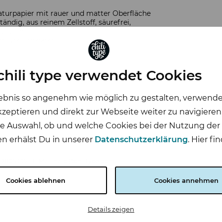
turpapier mit rauer und matter Oberfläche
ndig, aus reinem Zellstoff, säurefrei,
 21,2 cm
 zum Verschenken
chili type verwendet Cookies
m (DIN A4)
nis so angenehm wie möglich zu gestalten, verwendet c
tiges Naturpapier, matt
eptieren und direkt zur Webseite weiter zu navigieren.
rbe Weiß
 eine Auswahl, ob und welche Cookies bei der Nutzung d
ilder
en erhälst Du in unserer
Datenschutzerklärung
. Hier f
l gehören nicht zum Lieferumfang.
40 28053351, E-Mail: hallo@chilitype.com
Cookies ablehnen
Cookies annehmen
Details zeigen