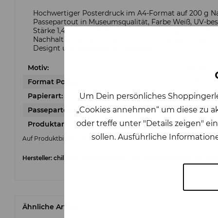
Hochwertiger Posterdruck im A4-Format auf 200 g Na
Passepartout in Museumsqualität, Farbe Weiß, UV-bestä
Stärke 1,4 mm, Innenausschnitt mit Schrägschnitt 15 x
Nachhaltig verpackt in Biofolie, mit Einleger – ideal
Designt und gedruckt in Hamburg
Motiv:
Maritim
Format Poster:
21 x 29,7 c
Um Dein persönliches Shoppingerleb
Papierart:
200 g kräf
„Cookies annehmen“ um diese zu akz
Passepartout:
1,4 mm, Fa
oder treffe unter "Details zeigen"
Produktart:
Maritime B
sollen. Ausführliche Information
Auf Produktbildern abgebildetes Zubehör sowie Dekorationsartike
Hersteller: chili type, Hasselbrookstr. 133, 22089 Hamburg, Tel.: 0
Ähnliche Artikel