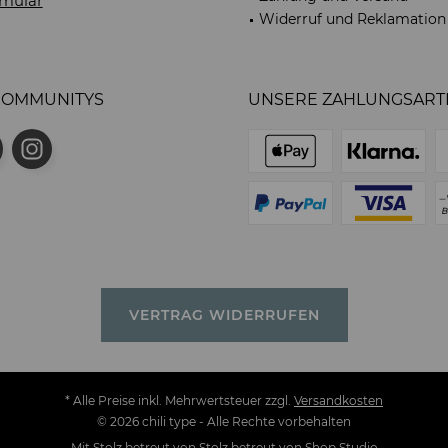
mular
Widerruf und Reklamation
COMMUNITYS
UNSERE ZAHLUNGSART
VERTRAG WIDERRUFEN
* Alle Preise inkl. Mehrwertsteuer zzgl.
Versandkosten
© 2026 chili type - Alle Rechte vorbehalten
Mit Stolz betreut von
Stolz betreut von Shop Studio