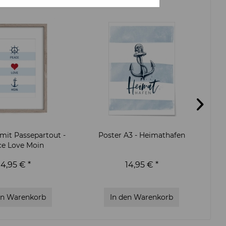
mit Passepartout -
Poster A3 - Heimathafen
ce Love Moin
14,95 € *
14,95 € *
en
Warenkorb
In den
Warenkorb