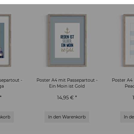
separtout -
Poster A4 mit Passepartout -
Poster A4 
ga
Ein Moin ist Gold
Pea
*
14,95 € *
korb
In den
Warenkorb
In d