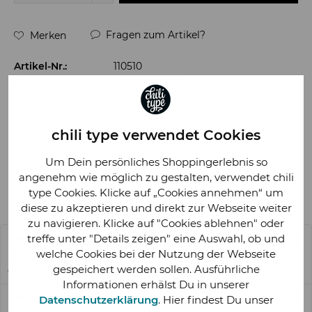
Fragen zum Artikel?
Merken
Artikel-Nr.:
110510
EAN:
4260130241308
chili type verwendet Cookies
Um Dein persönliches Shoppingerlebnis so
angenehm wie möglich zu gestalten, verwendet chili
type Cookies. Klicke auf „Cookies annehmen“ um
diese zu akzeptieren und direkt zur Webseite weiter
zu navigieren. Klicke auf "Cookies ablehnen" oder
treffe unter "Details zeigen" eine Auswahl, ob und
Beschreibung
welche Cookies bei der Nutzung der Webseite
Maritime Postkarte "Smile Moin" – Verleihe deinen Grüßen
gespeichert werden sollen. Ausführliche
den nordischen Touch...
mehr
Informationen erhälst Du in unserer
Bewertungen
0
Datenschutzerklärung
. Hier findest Du unser