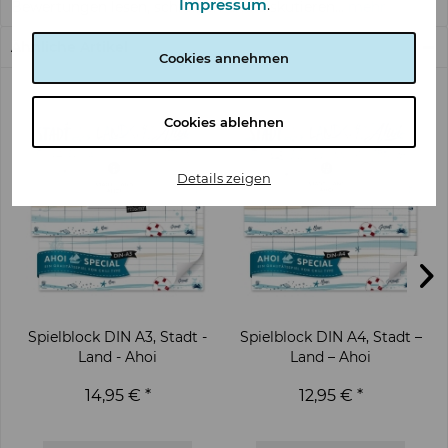
Impressum
.
Bewertungen lesen, schreiben und diskutieren...
mehr
Ähnliche Artikel
Cookies annehmen
Cookies ablehnen
Details zeigen
Spielblock DIN A3, Stadt -
Spielblock DIN A4, Stadt –
Land - Ahoi
Land – Ahoi
14,95 € *
12,95 € *