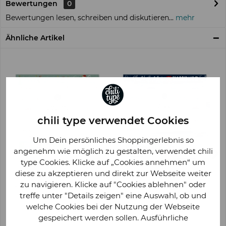
Bewertungen
0
Bewertungen lesen, schreiben und diskutieren...
mehr
Ähnliche Artikel
chili type verwendet Cookies
Um Dein persönliches Shoppingerlebnis so
angenehm wie möglich zu gestalten, verwendet chili
type Cookies. Klicke auf „Cookies annehmen“ um
diese zu akzeptieren und direkt zur Webseite weiter
zu navigieren. Klicke auf "Cookies ablehnen" oder
Spielblock DIN A3, Stadt –
Spielblock DIN A4, Stadt –
Land – Weihnachten
Moin – Hamburg
treffe unter "Details zeigen" eine Auswahl, ob und
welche Cookies bei der Nutzung der Webseite
14,95 € *
12,95 € *
gespeichert werden sollen. Ausführliche