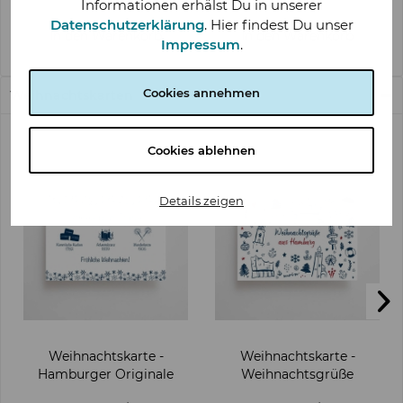
Informationen erhälst Du in unserer
Datenschutzerklärung
. Hier findest Du unser
In den
Warenkorb
In den
Warenkorb
Impressum
.
Cookies annehmen
Weihnachtskarten
Cookies ablehnen
Details zeigen
Weihnachtskarte -
Weihnachtskarte -
Hamburger Originale
Weihnachtsgrüße
Hamburg