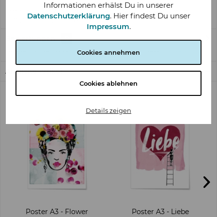
Informationen erhälst Du in unserer
Fresh & Unverwechselbar: Posterdruck DIN-A3 "Kleine
Datenschutzerklärung
. Hier findest Du unser
Dinge" Für Style-Liebhaber und...
mehr
Impressum
.
Bewertungen
0
Bewertungen lesen, schreiben und diskutieren...
mehr
Cookies annehmen
Ähnliche Artikel
Cookies ablehnen
Details zeigen
Poster A3 - Flower
Poster A3 - Liebe